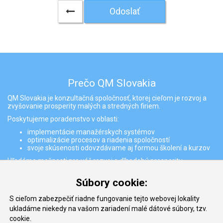
Odoslať
Prečo QM Slovakia
QM Slovakia je konzultačná spoločnosť, ktorej cieľom je rozvoj a
zvyšovanie prosperity malých a stredných firiem.
Poskytujeme poradenstvo v oblasti:
implementácie manažérskych systémov
optimalizácie procesov a riadenia spoločností
svoje skúsenosti odovzdávame aj formou školení a kurzov
Hľadáme možnosti pre váš rozvoj a dlhodobú prosperitu
Partneri
Súbory cookie:
S cieľom zabezpečiť riadne fungovanie tejto webovej lokality
ukladáme niekedy na vašom zariadení malé dátové súbory, tzv.
cookie.