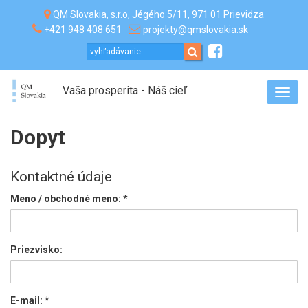
QM Slovakia, s.r.o, Jégého 5/11, 971 01 Prievidza
+421 948 408 651
projekty@qmslovakia.sk
Vaša prosperita - Náš cieľ
Toggl
navig
Dopyt
Kontaktné údaje
Meno / obchodné meno:
*
Priezvisko:
E-mail:
*