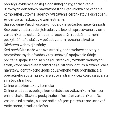
ponuky), evidencia došlej a odoslanej pošty, spracovanie
účtovných dokladov v nadväznosti do účtovníctva pre vedenie
kompletnej účtovnej agendy, vystavenie certifikátov a osvedčení,
evidencia uchádzačov o zamestnanie.
Spracúvanie Vašich osobných údajov je súčasťou našej činnosti.
Bez poskytnutia osobných údajov a bez ich spracúvania by sme
zákazníkom a ostatným zainteresovaným osobám nemohli
poskytnúť naše služby v požadovanom rozsahu a kvalite.
Návšteva webovej stránky
Keď navštívite naše webové stránky, naše webové servery z
bezpečnostných dôvodov vždy uchovajú spojovacie údaje
počítača spájajúceho sa s našou stránkou, zoznam webových
strán, ktoré navštívite v rámci našej stránky, dátum a trvanie Vašej
návštevy, identifikačné údaje používaného typu prehliadača a
operačného systému ako aj webovej stránky, cez ktorú sa spájate
s našou stránkou.
Online chat/kontaktný formulár
Online chat zabezpečuje komunikáciu so zákazníkom formou
online chatu. Slúži na poskytnutie informácií zákazníkom. Na
zaslanie informácií, o ktoré máte záujem potrebujeme uchovať
Vaše meno, email a telefón.