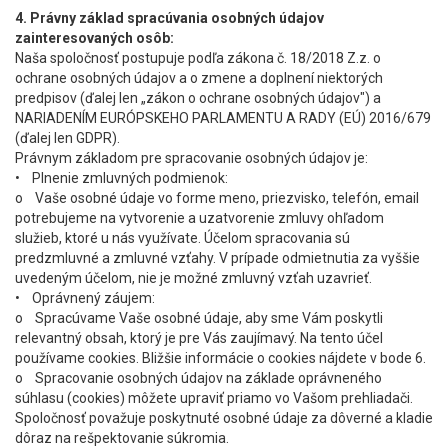
4. Právny základ spracúvania osobných údajov
zainteresovaných osôb:
Naša spoločnosť postupuje podľa zákona č. 18/2018 Z.z. o
ochrane osobných údajov a o zmene a doplnení niektorých
predpisov (ďalej len „zákon o ochrane osobných údajov") a
NARIADENÍM EURÓPSKEHO PARLAMENTU A RADY (EÚ) 2016/679
(ďalej len GDPR).
Právnym základom pre spracovanie osobných údajov je:
• Plnenie zmluvných podmienok:
o Vaše osobné údaje vo forme meno, priezvisko, telefón, email
potrebujeme na vytvorenie a uzatvorenie zmluvy ohľadom
služieb, ktoré u nás využívate. Účelom spracovania sú
predzmluvné a zmluvné vzťahy. V prípade odmietnutia za vyššie
uvedeným účelom, nie je možné zmluvný vzťah uzavrieť.
• Oprávnený záujem:
o Spracúvame Vaše osobné údaje, aby sme Vám poskytli
relevantný obsah, ktorý je pre Vás zaujímavý. Na tento účel
používame cookies. Bližšie informácie o cookies nájdete v bode 6.
o Spracovanie osobných údajov na základe oprávneného
súhlasu (cookies) môžete upraviť priamo vo Vašom prehliadači.
Spoločnosť považuje poskytnuté osobné údaje za dôverné a kladie
dôraz na rešpektovanie súkromia.