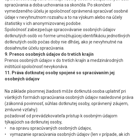
spracúvania a doba uchovania sa skončila. Po skončení
vymedzeného účelu je spoločnosť oprávnená spracúvať osobné
údaje v nevyhnutnom rozsahu a to na výskum alebo na účely
štatistiky v ich anonymizovanej podobe.
Spoločnosť zabezpečuje spracovávanie osobných údajov
dotknutých osôb vo forme umožňujúcej identifikáciu jednotlivých
dotknutých osôb počas doby nie dlhšej, ako je nevyhnutné na
dosiahnutie účelu spracúvania.
9. Prenos osobných údajov do tretích krajín
Prenos osobných údajov v do tretích krajín a medzinárodných
inštitúcií spoločnosť nevykonáva.
11. Práva dotknutej osoby spojené so spracúvaním jej
osobných údajov
Na základe písomnej žiadosti môže dotknutá osoba uplatniť pri
všetkých formách spracúvania osobných údajov nasledovné práva
(zákonná povinnosť, súhlas dotknutej osoby, oprávnený záujem,
zmluvné vzťahy):
požadovať od prevádzkovateľa prístup k osobným údajom
týkajúcich sa dotknutej osoby,
• na opravu spracúvaných osobných údajov,
• vymazanie spracúvania osobných údajov (len v prípade, ak ich