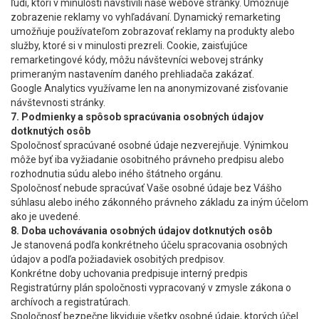
ľudí, ktorí v minulosti navštívili naše webové stránky. Umožňuje
zobrazenie reklamy vo vyhľadávaní. Dynamický remarketing
umožňuje používateľom zobrazovať reklamy na produkty alebo
služby, ktoré si v minulosti prezreli. Cookie, zaisťujúce
remarketingové kódy, môžu návštevníci webovej stránky
primeraným nastavením daného prehliadača zakázať.
Google Analytics využívame len na anonymizované zisťovanie
návštevnosti stránky.
7. Podmienky a spôsob spracúvania osobných údajov
dotknutých osôb
Spoločnosť spracúvané osobné údaje nezverejňuje. Výnimkou
môže byť iba vyžiadanie osobitného právneho predpisu alebo
rozhodnutia súdu alebo iného štátneho orgánu.
Spoločnosť nebude spracúvať Vaše osobné údaje bez Vášho
súhlasu alebo iného zákonného právneho základu za iným účelom
ako je uvedené.
8. Doba uchovávania osobných údajov dotknutých osôb
Je stanovená podľa konkrétneho účelu spracovania osobných
údajov a podľa požiadaviek osobitých predpisov.
Konkrétne doby uchovania predpisuje interný predpis
Registratúrny plán spoločnosti vypracovaný v zmysle zákona o
archívoch a registratúrach.
Spoločnosť bezpečne likviduje všetky osobné údaje, ktorých účel