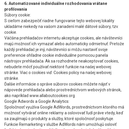
6. Automatizované individuálne rozhodovania vrátane
profilovania
Súbory cookie:
S cieľom zabezpečiť riadne fungovanie tejto webovej lokality
ukladáme niekedy na vašom zariadení malé dátové súbory, tzv.
cookie.
Väčšina prehliadačov internetu akceptuje cookies, ale návštevníci
majú možnosť ich vymazať alebo automaticky odmietnuť. Pretože
každý prehliadač je iný, návštevníci si môžu nastaviť svoje
preferencie ohľadne cookie individuálne pomocou panela
nástrojov prehliadača. Ak sa rozhodnete neakceptovať cookies,
nebudete môcť používať niektoré funkcie na našej webovej
stránke. Viac o cookies viď. Cookies policy na našej webovej
stránke.
Ďalšie informácie o správe súborov cookies môžete nájsť v
nápovede prehliadača alebo prostredníctvom webových stránok,
ako napríklad www.allaboutcookies.org
Google Adwords a Google Analytics:
Spoločnosť využíva Google AdWords, prostredníctvom ktorého má
možnosť vytvárať online reklamy a oslovovať ľudí práve vtedy, keď
sa zaujímajú o produkty a služby, ktoré spoločnosť poskytuje.
Funkcie Remarketing v službe AdWords nám umožňujú osloviť