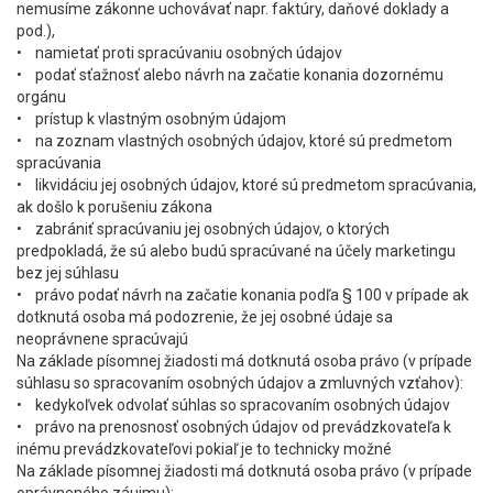
nemusíme zákonne uchovávať napr. faktúry, daňové doklady a
pod.),
• namietať proti spracúvaniu osobných údajov
• podať sťažnosť alebo návrh na začatie konania dozornému
orgánu
• prístup k vlastným osobným údajom
• na zoznam vlastných osobných údajov, ktoré sú predmetom
spracúvania
• likvidáciu jej osobných údajov, ktoré sú predmetom spracúvania,
ak došlo k porušeniu zákona
• zabrániť spracúvaniu jej osobných údajov, o ktorých
predpokladá, že sú alebo budú spracúvané na účely marketingu
bez jej súhlasu
• právo podať návrh na začatie konania podľa § 100 v prípade ak
dotknutá osoba má podozrenie, že jej osobné údaje sa
neoprávnene spracúvajú
Na základe písomnej žiadosti má dotknutá osoba právo (v prípade
súhlasu so spracovaním osobných údajov a zmluvných vzťahov):
• kedykoľvek odvolať súhlas so spracovaním osobných údajov
• právo na prenosnosť osobných údajov od prevádzkovateľa k
inému prevádzkovateľovi pokiaľ je to technicky možné
Na základe písomnej žiadosti má dotknutá osoba právo (v prípade
oprávneného záujmu):