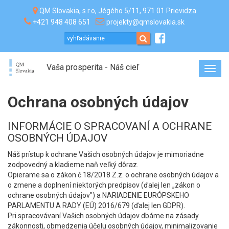
QM Slovakia, s.r.o, Jégého 5/11, 971 01 Prievidza
+421 948 408 651
projekty@qmslovakia.sk
Vaša prosperita - Náš cieľ
Toggl
navig
Ochrana osobných údajov
INFORMÁCIE O SPRACOVANÍ A OCHRANE
OSOBNÝCH ÚDAJOV
Náš prístup k ochrane Vašich osobných údajov je mimoriadne
zodpovedný a kladieme naň veľký dôraz.
Opierame sa o zákon č.18/2018 Z.z. o ochrane osobných údajov a
o zmene a doplnení niektorých predpisov (ďalej len „zákon o
ochrane osobných údajov") a NARIADENIE EURÓPSKEHO
PARLAMENTU A RADY (EÚ) 2016/679 (ďalej len GDPR).
Pri spracovávaní Vašich osobných údajov dbáme na zásady
zákonnosti, obmedzenia účelu osobných údajov, minimalizovanie