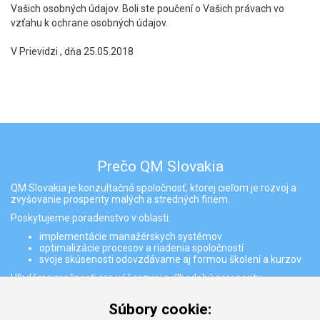
Vašich osobných údajov. Boli ste poučení o Vašich právach vo
vzťahu k ochrane osobných údajov.
V Prievidzi , dňa 25.05.2018
Prečo QM Slovakia
QM Slovakia je konzultačná spoločnosť, ktorej cieľom je rozvoj a
zvyšovanie prosperity malých a stredných firiem.
Poskytujeme poradenstvo v oblasti:
implementácie manažérskych systémov
optimalizácie procesov a riadenia spoločností
svoje skúsenosti odovzdávame aj formou školení a kurzov
Hľadáme možnosti pre váš rozvoj a dlhodobú prosperitu
Partneri
Súbory cookie: