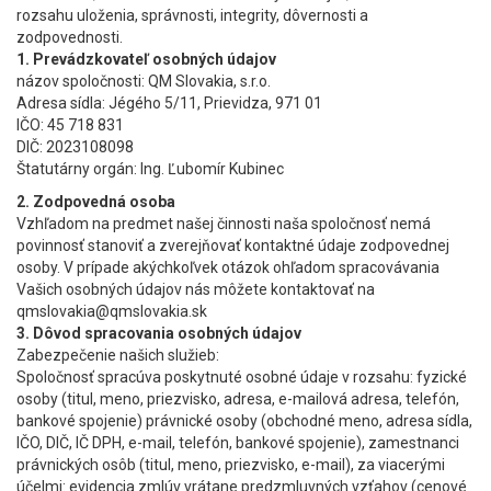
rozsahu uloženia, správnosti, integrity, dôvernosti a
zodpovednosti.
1. Prevádzkovateľ osobných údajov
názov spoločnosti: QM Slovakia, s.r.o.
Adresa sídla: Jégého 5/11, Prievidza, 971 01
IČO: 45 718 831
DIČ: 2023108098
Štatutárny orgán: Ing. Ľubomír Kubinec
2. Zodpovedná osoba
Vzhľadom na predmet našej činnosti naša spoločnosť nemá
povinnosť stanoviť a zverejňovať kontaktné údaje zodpovednej
osoby. V prípade akýchkoľvek otázok ohľadom spracovávania
Vašich osobných údajov nás môžete kontaktovať na
qmslovakia@qmslovakia.sk
3. Dôvod spracovania osobných údajov
Zabezpečenie našich služieb:
Spoločnosť spracúva poskytnuté osobné údaje v rozsahu: fyzické
osoby (titul, meno, priezvisko, adresa, e-mailová adresa, telefón,
bankové spojenie) právnické osoby (obchodné meno, adresa sídla,
IČO, DIČ, IČ DPH, e-mail, telefón, bankové spojenie), zamestnanci
právnických osôb (titul, meno, priezvisko, e-mail), za viacerými
účelmi: evidencia zmlúv vrátane predzmluvných vzťahov (cenové