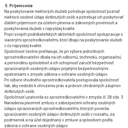
5. Príjemcovia
Na poskytovanie niektorých služieb potrebuje spoločnosť poznať
niektoré osobné údaje dotknutých osôb a potrebuje ich poskytovať
ďalším príjemcom za účelom plnenia si zákonných povinností a
poskytovania služieb v najvyššej kvalite.
Popri svojich podnikateľských aktivitách spoločnosť spolupracuje s
viacerými sprostredkovateľmi, ktorí dbajú na poskytovanie služieb
v čo najvyššej kvalite.
Spoločnosť čestne prehlasuje, že pri výbere jednotlivých
sprostredkovateľov dbala na ich odbornú, technickú, organizačnú
a personálnu spôsobilosť a ich schopnosť zaručiť bezpečnosť
spracúvaných osobných údajov prijatými bezpečnostnými
opatreniami v zmysle zákona o ochrane osobných údajov.
Pri výbere vhodného sprostredkovateľa postupovala spoločnosť
tak, aby nedošlo k ohrozeniu práv a právom chránených záujmov
dotknutých osôb.
Spoločnosť uzatvorila so sprostredkovateľmi v zmysle čl. 28 ods. 3
Nariadenia písomné zmluvy o zabezpečení ochrany osobných
údajov spracúvaných sprostredkovateľmi, ktorých poverila
spracúvaním osobných údajov dotknutých osôb v rozsahu, za
podmienok a na účel dojednaný v zmluve a spôsobom podľa
zákona o ochrane osobných údajov.