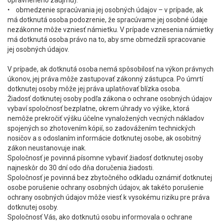
• obmedzenie spracúvania jej osobných údajov – v prípade, ak
má dotknutá osoba podozrenie, že spracúvame jej osobné údaje
nezákonne môže vzniesť námietku. V prípade vznesenia námietky
má dotknutá osoba právo na to, aby sme obmedzili spracovanie
jej osobných údajov.
V prípade, ak dotknutá osoba nemá spôsobilosť na výkon právnych
úkonov, jej práva môže zastupovať zákonný zástupca. Po úmrtí
dotknutej osoby môže jej práva uplatňovať blízka osoba.
Žiadosť dotknutej osoby podľa zákona o ochrane osobných údajov
vybaví spoločnosť bezplatne, okrem úhrady vo výške, ktorá
nemôže prekročiť výšku účelne vynaložených vecných nákladov
spojených so zhotovením kópií, so zadovážením technických
nosičov a s odoslaním informácie dotknutej osobe, ak osobitný
zákon neustanovuje inak.
Spoločnosť je povinná písomne vybaviť žiadosť dotknutej osoby
najneskôr do 30 dní odo dňa doručenia žiadosti.
Spoločnosť je povinná bez zbytočného odkladu oznámiť dotknutej
osobe porušenie ochrany osobných údajov, ak takéto porušenie
ochrany osobných údajov môže viesť k vysokému riziku pre práva
dotknutej osoby.
Spoločnosť Vás, ako dotknutú osobu informovala o ochrane