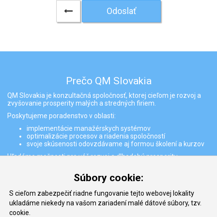
Odoslať
Prečo QM Slovakia
QM Slovakia je konzultačná spoločnosť, ktorej cieľom je rozvoj a
zvyšovanie prosperity malých a stredných firiem.
Poskytujeme poradenstvo v oblasti:
implementácie manažérskych systémov
optimalizácie procesov a riadenia spoločností
svoje skúsenosti odovzdávame aj formou školení a kurzov
Hľadáme možnosti pre váš rozvoj a dlhodobú prosperitu
Partneri
Súbory cookie:
S cieľom zabezpečiť riadne fungovanie tejto webovej lokality
ukladáme niekedy na vašom zariadení malé dátové súbory, tzv.
cookie.