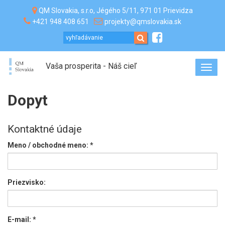
QM Slovakia, s.r.o, Jégého 5/11, 971 01 Prievidza
+421 948 408 651
projekty@qmslovakia.sk
Vaša prosperita - Náš cieľ
Toggl
navig
Dopyt
Kontaktné údaje
Meno / obchodné meno:
*
Priezvisko:
E-mail:
*