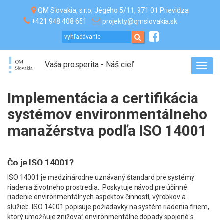
QM Slovakia, s.r.o, Jégého 5/11, 971 01 Prievidza
+421 948 408 651
projekty@qmslovakia.sk
Vaša prosperita - Náš cieľ
Toggl
navig
Implementácia a certifikácia
systémov environmentálneho
manažérstva podľa ISO 14001
Čo je ISO 14001?
ISO 14001 je medzinárodne uznávaný štandard pre systémy
riadenia životného prostredia.. Poskytuje návod pre účinné
riadenie environmentálnych aspektov činností, výrobkov a
služieb. ISO 14001 popisuje požiadavky na systém riadenia firiem,
ktorý umožňuje znižovať environmentálne dopady spojené s