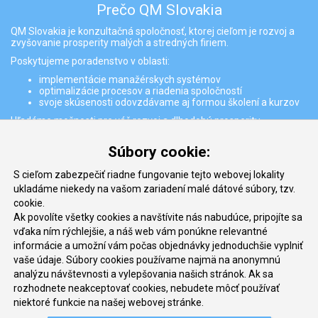
Prečo QM Slovakia
QM Slovakia je konzultačná spoločnosť, ktorej cieľom je rozvoj a
zvyšovanie prosperity malých a stredných firiem.
Poskytujeme poradenstvo v oblasti:
implementácie manažérskych systémov
optimalizácie procesov a riadenia spoločností
svoje skúsenosti odovzdávame aj formou školení a kurzov
Hľadáme možnosti pre váš rozvoj a dlhodobú prosperitu
Partneri
Súbory cookie:
S cieľom zabezpečiť riadne fungovanie tejto webovej lokality
ukladáme niekedy na vašom zariadení malé dátové súbory, tzv.
cookie.
Ak povolíte všetky cookies a navštívite nás nabudúce, pripojíte sa
vďaka ním rýchlejšie, a náš web vám ponúkne relevantné
informácie a umožní vám počas objednávky jednoduchšie vyplniť
vaše údaje. Súbory cookies používame najmä na anonymnú
Kontakt
analýzu návštevnosti a vylepšovania našich stránok. Ak sa
rozhodnete neakceptovať cookies, nebudete môcť používať
QM Slovakia, s.r.o
niektoré funkcie na našej webovej stránke.
Jégého 5/11