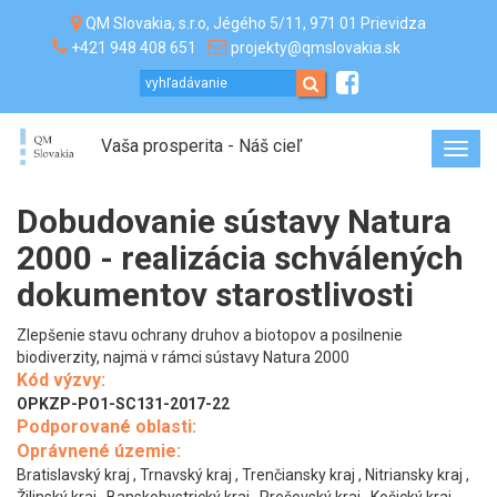
QM Slovakia, s.r.o, Jégého 5/11, 971 01 Prievidza
+421 948 408 651
projekty@qmslovakia.sk
Vaša prosperita - Náš cieľ
Toggl
navig
Dobudovanie sústavy Natura
2000 - realizácia schválených
dokumentov starostlivosti
Zlepšenie stavu ochrany druhov a biotopov a posilnenie
biodiverzity, najmä v rámci sústavy Natura 2000
Kód výzvy:
OPKZP-PO1-SC131-2017-22
Podporované oblasti:
Oprávnené územie:
Bratislavský kraj , Trnavský kraj , Trenčiansky kraj , Nitriansky kraj ,
Žilinský kraj , Banskobystrický kraj , Prešovský kraj , Košický kraj