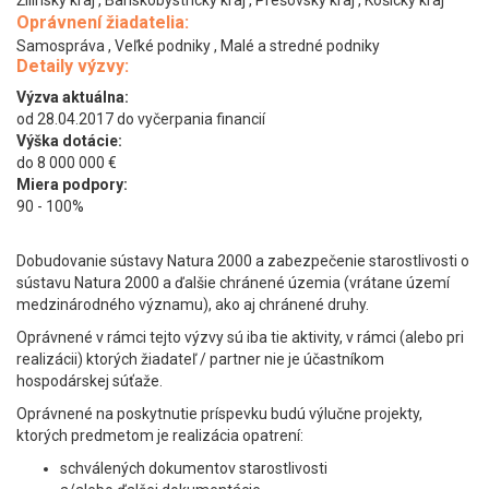
Oprávnení žiadatelia:
Samospráva , Veľké podniky , Malé a stredné podniky
Detaily výzvy:
Výzva aktuálna:
od 28.04.2017 do vyčerpania financií
Výška dotácie:
do 8 000 000 €
Miera podpory:
90 - 100%
Dobudovanie sústavy Natura 2000 a zabezpečenie starostlivosti o
sústavu Natura 2000 a ďalšie chránené územia (vrátane území
medzinárodného významu), ako aj chránené druhy.
Oprávnené v rámci tejto výzvy sú iba tie aktivity, v rámci (alebo pri
realizácii) ktorých žiadateľ / partner nie je účastníkom
hospodárskej súťaže.
Oprávnené na poskytnutie príspevku budú výlučne projekty,
ktorých predmetom je realizácia opatrení:
schválených dokumentov starostlivosti