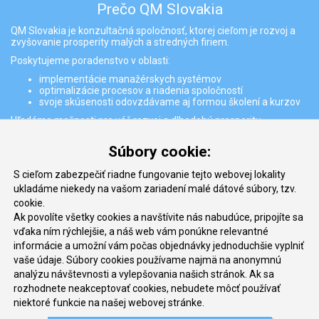
Prečo QM Slovakia
QM Slovakia je konzultačná spoločnosť, ktorej cieľom je rozvoj a
zvyšovanie prosperity malých a stredných firiem.
Poskytujeme poradenstvo v oblasti:
implementácie manažérskych systémov
optimalizácie procesov a riadenia spoločností
svoje skúsenosti odovzdávame aj formou školení a kurzov
Hľadáme možnosti pre váš rozvoj a dlhodobú prosperitu
Partneri
Súbory cookie:
S cieľom zabezpečiť riadne fungovanie tejto webovej lokality
ukladáme niekedy na vašom zariadení malé dátové súbory, tzv.
cookie.
Ak povolíte všetky cookies a navštívite nás nabudúce, pripojíte sa
vďaka ním rýchlejšie, a náš web vám ponúkne relevantné
informácie a umožní vám počas objednávky jednoduchšie vyplniť
vaše údaje. Súbory cookies používame najmä na anonymnú
Kontakt
analýzu návštevnosti a vylepšovania našich stránok. Ak sa
rozhodnete neakceptovať cookies, nebudete môcť používať
QM Slovakia, s.r.o
niektoré funkcie na našej webovej stránke.
Jégého 5/11