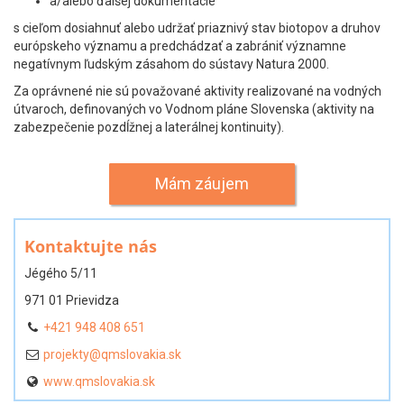
a/alebo ďalšej dokumentácie
s cieľom dosiahnuť alebo udržať priaznivý stav biotopov a druhov
európskeho významu a predchádzať a zabrániť významne
negatívnym ľudským zásahom do sústavy Natura 2000.
Za oprávnené nie sú považované aktivity realizované na vodných
útvaroch, definovaných vo Vodnom pláne Slovenska (aktivity na
zabezpečenie pozdĺžnej a laterálnej kontinuity).
Mám záujem
Kontaktujte nás
Jégého 5/11
971 01 Prievidza
+421 948 408 651
projekty@qmslovakia.sk
www.qmslovakia.sk