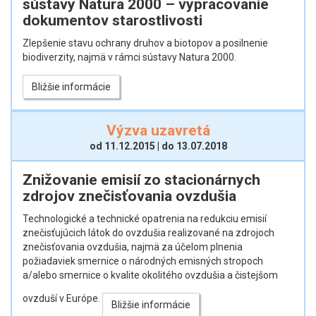
sústavy Natura 2000 – vypracovanie
dokumentov starostlivosti
Zlepšenie stavu ochrany druhov a biotopov a posilnenie
biodiverzity, najmä v rámci sústavy Natura 2000.
Bližšie informácie
Výzva uzavretá
od 11.12.2015 | do 13.07.2018
Znižovanie emisií zo stacionárnych
zdrojov znečisťovania ovzdušia
Technologické a technické opatrenia na redukciu emisií
znečisťujúcich látok do ovzdušia realizované na zdrojoch
znečisťovania ovzdušia, najmä za účelom plnenia
požiadaviek smernice o národných emisných stropoch
a/alebo smernice o kvalite okolitého ovzdušia a čistejšom
ovzduší v Európe.
Bližšie informácie