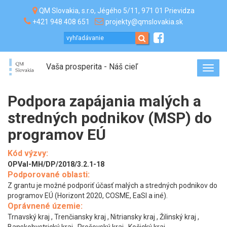
QM Slovakia, s.r.o, Jégého 5/11, 971 01 Prievidza
+421 948 408 651
projekty@qmslovakia.sk
Vaša prosperita - Náš cieľ
Toggl
navig
Podpora zapájania malých a
stredných podnikov (MSP) do
programov EÚ
Kód výzvy:
OPVaI-MH/DP/2018/3.2.1-18
Podporované oblasti:
Z grantu je možné podporiť účasť malých a stredných podnikov do
programov EÚ (Horizont 2020, COSME, EaSI a iné).
Oprávnené územie:
Trnavský kraj , Trenčiansky kraj , Nitriansky kraj , Žilinský kraj ,
Banskobystrický kraj , Prešovský kraj , Košický kraj