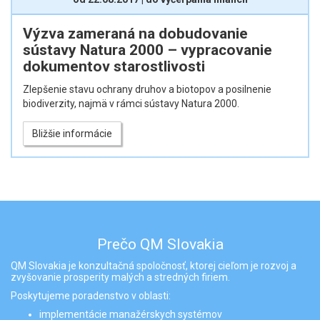
Výzva zameraná na dobudovanie
sústavy Natura 2000 – vypracovanie
dokumentov starostlivosti
Zlepšenie stavu ochrany druhov a biotopov a posilnenie
biodiverzity, najmä v rámci sústavy Natura 2000.
Bližšie informácie
Prečo QM Slovakia
QM Slovakia je konzultačná spoločnosť, ktorej cieľom je rozvoj a
zvyšovanie prosperity malých a stredných firiem.
Poskytujeme poradenstvo v oblasti:
implementácie manažérskych systémov