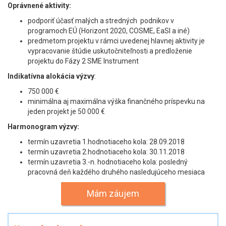
Oprávnené aktivity:
podporiť účasť malých a stredných podnikov v
programoch EÚ (Horizont 2020, COSME, EaSI a iné)
predmetom projektu v rámci uvedenej hlavnej aktivity je
vypracovanie štúdie uskutočniteľnosti a predloženie
projektu do Fázy 2 SME Instrument
Indikatívna alokácia výzvy
:
750 000 €
minimálna aj maximálna výška finančného príspevku na
jeden projekt je 50 000 €
Harmonogram výzvy:
termín uzavretia 1.hodnotiaceho kola: 28.09.2018
termín uzavretia 2.hodnotiaceho kola: 30.11.2018
termín uzavretia 3.-n. hodnotiaceho kola: posledný
pracovná deň každého druhého nasledujúceho mesiaca
Mám záujem