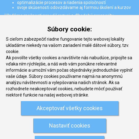
optimalizácie procesov a riadenia spoločností
svoje skúsenosti odovzdávame aj formou školení a kurzov
Hľadáme možnosti pre váš rozvoj a dlhodobú prosperitu
Partneri
Súbory cookie:
S cieľom zabezpečiť riadne fungovanie tejto webovej lokality
ukladáme niekedy na vašom zariadení malé dátové súbory, tzv.
cookie.
Ak povolíte všetky cookies a navštívite nás nabudúce, pripojíte sa
vďaka ním rýchlejšie, a náš web vám ponúkne relevantné
informácie a umožní vám počas objednávky jednoduchšie vyplniť
vaše údaje. Súbory cookies používame najmä na anonymnú
Kontakt
analýzu návštevnosti a vylepšovania našich stránok. Ak sa
rozhodnete neakceptovať cookies, nebudete môcť používať
QM Slovakia, s.r.o
niektoré funkcie na našej webovej stránke.
Jégého 5/11
971 01 Prievidza
Akceptovať všetky cookies
+421 948 408 651
projekty@qmslovakia.sk
Nastaviť cookies
www.qmslovakia.sk
Zrušiť nastavenie cookies