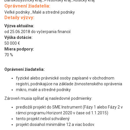
Oprávnení žiadatelia:
Veľké podniky , Malé a stredné podniky
Detaily výzvy:
Výzva aktuálna:
od 25.06.2018 do vyčerpania financií
Výška dotácie:
50 000 €
Miera podpory:
70 %
Oprávnení žiadatelia:
fyzické alebo právnické osoby zapísané v obchodnom
registri, podnikajúce na základe živnostenského oprávenia
mikro, malé a stredné podniky
Zároveň musia spĺňať aj nasledovné podmienky:
predložili projekt do SME Instrument (Fázy 1 alebo Fázy 2 v
rámci programu Horizont 2020 v čase od 1.1.2015)
tento projekt nebol schválený
projekt dosiahol minimálne 12 a viac bodov.