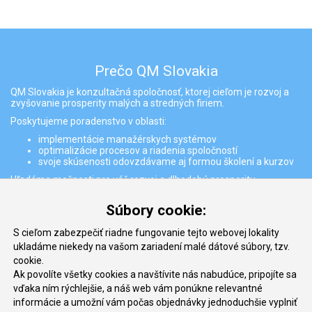
Prečo QM Slovakia
QM Slovakia je konzultačná spoločnosť, ktorej cieľom je rozvoj a
zvyšovanie prosperity malých a stredných firiem.
Poskytujeme poradenstvo v oblasti:
implementácie manažérskych systémov
optimalizácie procesov a riadenia spoločností
svoje skúsenosti odovzdávame aj formou školení a kurzov
Hľadáme možnosti pre váš rozvoj a dlhodobú prosperitu
Partneri
Súbory cookie:
S cieľom zabezpečiť riadne fungovanie tejto webovej lokality
ukladáme niekedy na vašom zariadení malé dátové súbory, tzv.
cookie.
Ak povolíte všetky cookies a navštívite nás nabudúce, pripojíte sa
vďaka ním rýchlejšie, a náš web vám ponúkne relevantné
informácie a umožní vám počas objednávky jednoduchšie vyplniť