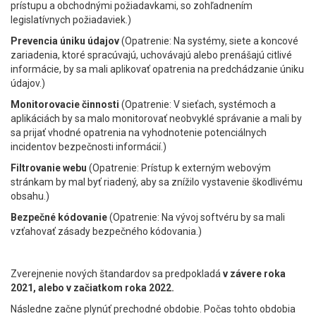
prístupu a obchodnými požiadavkami, so zohľadnením
legislatívnych požiadaviek.)
Prevencia úniku údajov
(Opatrenie: Na systémy, siete a koncové
zariadenia, ktoré spracúvajú, uchovávajú alebo prenášajú citlivé
informácie, by sa mali aplikovať opatrenia na predchádzanie úniku
údajov.)
Monitorovacie činnosti
(Opatrenie: V sieťach, systémoch a
aplikáciách by sa malo monitorovať neobvyklé správanie a mali by
sa prijať vhodné opatrenia na vyhodnotenie potenciálnych
incidentov bezpečnosti informácií.)
Filtrovanie webu
(Opatrenie: Prístup k externým webovým
stránkam by mal byť riadený, aby sa znížilo vystavenie škodlivému
obsahu.)
Bezpečné kódovanie
(Opatrenie: Na vývoj softvéru by sa mali
vzťahovať zásady bezpečného kódovania.)
Zverejnenie nových štandardov sa predpokladá
v závere roka
2021, alebo v začiatkom roka 2022.
Následne začne plynúť prechodné obdobie. Počas tohto obdobia