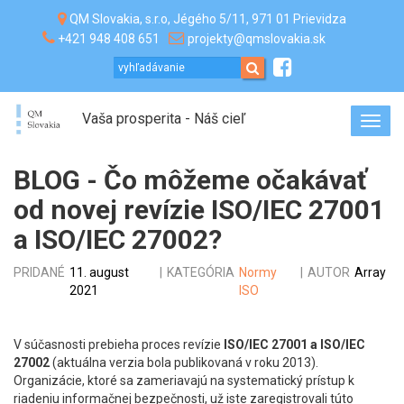
QM Slovakia, s.r.o, Jégého 5/11, 971 01 Prievidza
+421 948 408 651
projekty@qmslovakia.sk
Vaša prosperita - Náš cieľ
Toggl
navig
BLOG - Čo môžeme očakávať
od novej revízie ISO/IEC 27001
a ISO/IEC 27002?
PRIDANÉ
11. august
|
KATEGÓRIA
Normy
|
AUTOR
Array
2021
ISO
V súčasnosti prebieha proces revízie
ISO/IEC 27001 a ISO/IEC
27002
(aktuálna verzia bola publikovaná v roku 2013).
Organizácie, ktoré sa zameriavajú na systematický prístup k
riadeniu informačnej bezpečnosti, už iste zaregistrovali túto