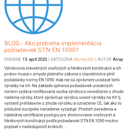
BLOG - Ako prebieha implementácia
požiadaviek STN EN 1090?
PRIDANÉ
13. apríl 2020
|
KATEGÓRIA
Normy ISO
|
AUTOR
Array
Výrobcovia stavebných oceľových a hliníkových konštrukcii a ich
prvkov musia v zmysle platného zákona o stavebníctve plniť
požiadavky normy EN 1090. Inak nie sú oprávnení uvádzať tieto
výrobky na trh. Na základe splnenia požiadaviek uvedených
noriem vydáva notifikovaná osoba výrobcovi osvedčenie o zhode
riadenia výroby, ktoré oprávňuje výrobcu uviesť výrobky na trh tj.
vystaviť prehlásenie o zhode výrobku a označenie CE, tak ako to
príslušné európske nariadenie vyžaduje. Priebeh zavedenia a
následnej certifikácie postupu pre zhotovovanie oceľových a
hliníkových konštrukcií podľa požiadaviek STN EN 1090 možno
popísať v nasledujúcich krokoch: ...