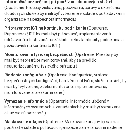
Informačná bezpečnosť pri používaní cloudových služieb
(Opatrenie: Procesy získavania, používania, správy a ukončenia
cloudových služieb by mali byť vytvorené v súlade s požiadavkami
organizácie na bezpečnosť informácií.)
Pripravenosť ICT na kontinuitu podnikania
(Opatrenie:
Pripravenosť ICT by mala byť plánovaná, implementovaná,
udržiavaná a testovaná na základe cieľov kontinuity podnikania a
požiadaviek na kontinuitu ICT.)
Monitorovanie fyzickej bezpečnosti
(Opatrenie: Priestory by
mali byť nepretržite monitorované, aby sa predišlo
neautorizovanému fyzického prístupu.)
Riadenie konfigurácie
(Opatrenie: Konfigurácie, vrátane
bezpečnostných konfigurácií, hardvéru, softvéru, služieb, a sietí, by
mali byť vytvorené, zdokumentované, implementované,
monitorované a preskúmavané.)
Vymazanie informácie
(Opatrenie: Informácie uložené v
informačných systémoch a zariadeniach by mali byť vymazané,
ak už nie sú potrebné.)
Maskovanie údajov
(Opatrenie: Maskovanie údajov by sa malo
používať v súlade s politikou organizácie zameranou na riadenie